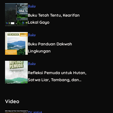
Buku
Buku Tetah Tentu, Kearifan
Lokal Gayo
Buku
Buku Panduan Dakwah
Lingkungan
Buku
Refleksi Pemuda untuk Hutan,
Satwa Liar, Tambang, dan
Infrastruktur Aceh
Video