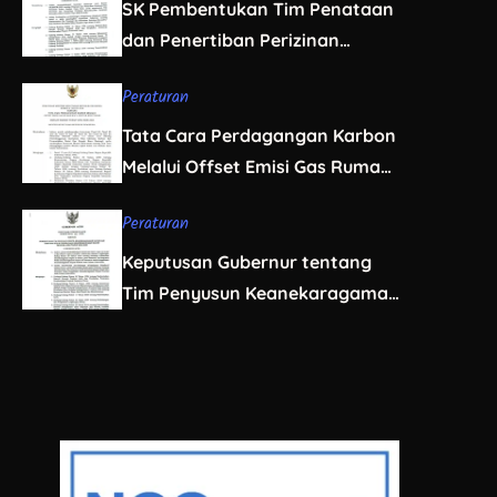
SK Pembentukan Tim Penataan
dan Penertiban Perizinan
Berusaha Sumber Daya Alam
Peraturan
Aceh
Tata Cara Perdagangan Karbon
Melalui Offset Emisi Gas Rumah
Kaca Sektor Kehutanan
Peraturan
Keputusan Gubernur tentang
Tim Penyusun Keanekaragaman
Hayati Aceh