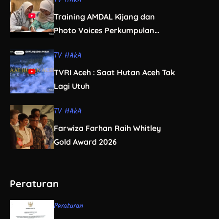
TV HAkA
Training AMDAL Kijang dan
Photo Voices Perkumpulan
Perempuan Paralegal Aceh
TV HAkA
TVRI Aceh : Saat Hutan Aceh Tak
Lagi Utuh
TV HAkA
Farwiza Farhan Raih Whitley
Gold Award 2026
Peraturan
Peraturan