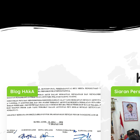
Blog HAkA
Siaran Per