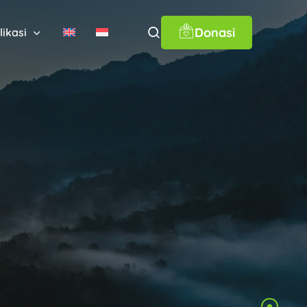
Donasi
likasi
em Leuser