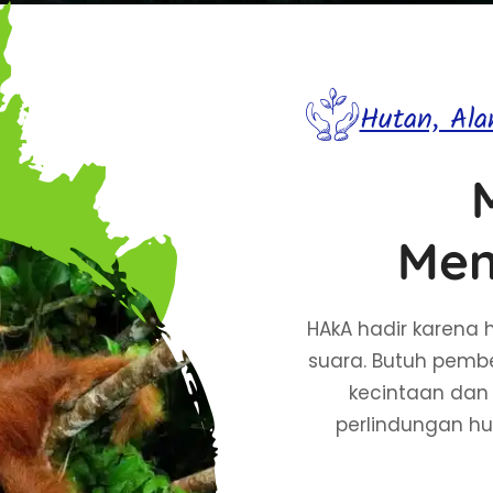
Hutan, Al
Men
HAkA hadir karena 
suara. Butuh pembel
kecintaan dan 
perlindungan hu