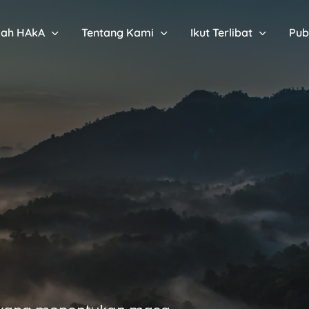
sah HAkA
Tentang Kami
Ikut Terlibat
Pub
Kawasan Ekosist