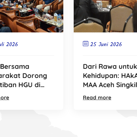
uli 2026
25 Juni 2026
 Bersama
Dari Rawa untu
arakat Dorong
Kehidupan: HAk
tiban HGU di
MAA Aceh Singki
Timur
Gelar Diskusi Bu
ore
Read more
demi Lindungi S
Margasatwa Ra
Singkil