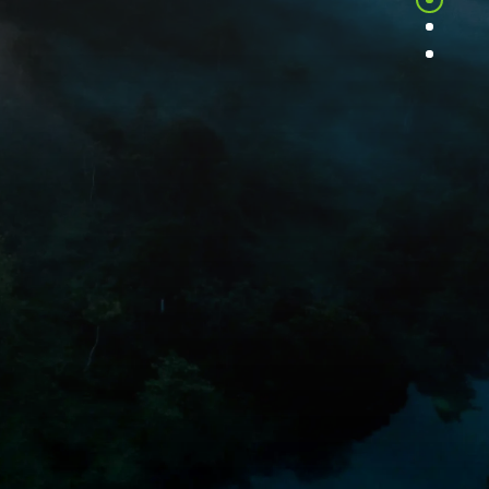
up bersama. Orangutan, harimau,
ecara alami terintegrasikan oleh
na dan faktor khas lainnya.
eta Banjir