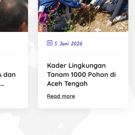
5 Juni 2026
k
Kader Lingkungan
A dan
Tanam 1000 Pohon di
l
Aceh Tengah
ku
Read more
uaka
wa