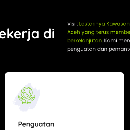
Visi :
Lestarinya Kawasan 
kerja di
Aceh yang terus membe
berkelanjutan
. Kami memi
penguatan dan pemant
Penguatan