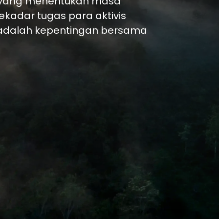
 terakhir dimana empat raksasa masih hid
 dan badak masih berbagi rumah di Leuser. S
faktor bentang alam, karakteristik flora, fau
Jelajahi Leuser
P