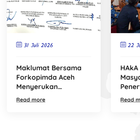
31 Juli 2026
22 J
Maklumat Bersama
HAkA
Forkopimda Aceh
Masy
Menyerukan
Pener
Penghentian PETI
Aceh 
Read more
Read m