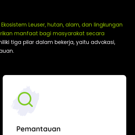
Ekosistem Leuser, hutan, alam, dan lingkungan
rikan manfaat bagi masyarakat secara
liki tiga pilar dalam bekerja, yaitu advokasi,
auan.
Pemantauan