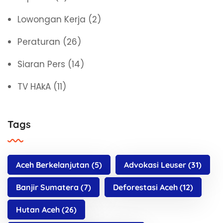
Lowongan Kerja
(2)
Peraturan
(26)
Siaran Pers
(14)
TV HAkA
(11)
Tags
Aceh Berkelanjutan
(5)
Advokasi Leuser
(31)
Banjir Sumatera
(7)
Deforestasi Aceh
(12)
Hutan Aceh
(26)