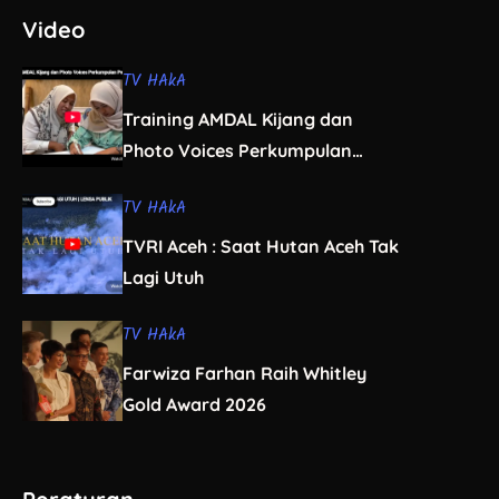
Video
TV HAkA
Training AMDAL Kijang dan
Photo Voices Perkumpulan
Perempuan Paralegal Aceh
TV HAkA
TVRI Aceh : Saat Hutan Aceh Tak
Lagi Utuh
TV HAkA
Farwiza Farhan Raih Whitley
Gold Award 2026