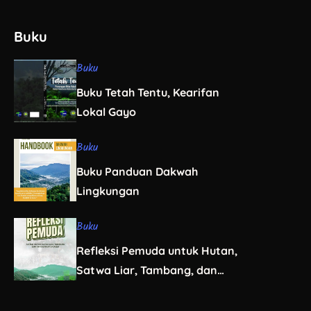
Buku
Buku
Buku Tetah Tentu, Kearifan
Lokal Gayo
Buku
Buku Panduan Dakwah
Lingkungan
Buku
Refleksi Pemuda untuk Hutan,
Satwa Liar, Tambang, dan
Infrastruktur Aceh