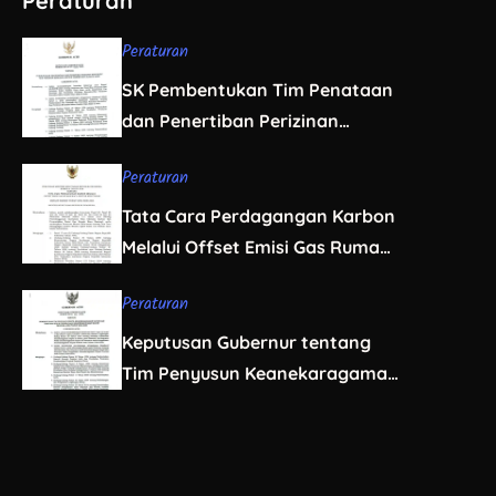
Peraturan
Peraturan
SK Pembentukan Tim Penataan
dan Penertiban Perizinan
Berusaha Sumber Daya Alam
Peraturan
Aceh
Tata Cara Perdagangan Karbon
Melalui Offset Emisi Gas Rumah
Kaca Sektor Kehutanan
Peraturan
Keputusan Gubernur tentang
Tim Penyusun Keanekaragaman
Hayati Aceh