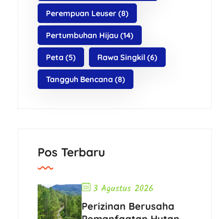
Perempuan Leuser
(8)
Pertumbuhan Hijau
(14)
Peta
(5)
Rawa Singkil
(6)
Tangguh Bencana
(8)
Pos Terbaru
3 Agustus 2026
Perizinan Berusaha
Pemanfaatan Hutan