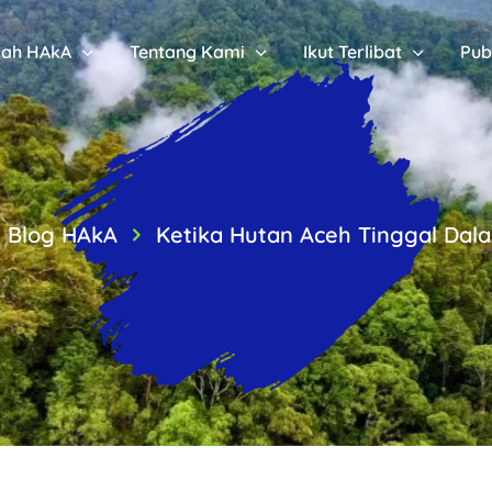
sah HAkA
Tentang Kami
Ikut Terlibat
Pub
Blog HAkA
Ketika Hutan Aceh Tinggal Dal