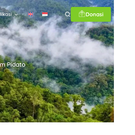
Donasi
likasi
am Pidato