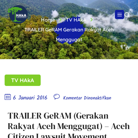
Home
TV HAkA
TRAILER GeRAM Gerakan Rakyat Aceh
Menggugat
TV HAkA
6 Januari 2016
Komentar Dinonaktifkan
TRAILER GeRAM (Gerakan
Rakyat Aceh Menggugat) – Aceh
Citizen Lawsuit Movement