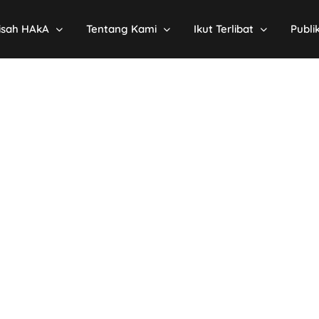
isah HAkA
Tentang Kami
Ikut Terlibat
Publi